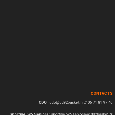
CONTACTS
CDO
: cdo@cd92basket.fr // 06 71 81 97 40
Sportive 5×5 Seniors
: sportive.5×5.seniors@cd92basket.fr