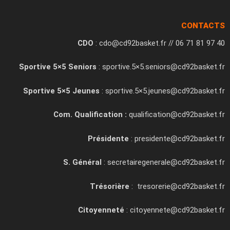
CONTACTS
CDO
: cdo@cd92basket.fr // 06 71 81 97 40
Sportive 5×5 Seniors
: sportive.5×5.seniors@cd92basket.fr
Sportive 5×5 Jeunes
: sportive.5×5.jeunes@cd92basket.fr
Com. Qualification :
qualification@cd92basket.fr
Présidente
: presidente@cd92basket.fr
S. Général
: secretairegenerale@cd92basket.fr
Trésorière
: tresorerie@cd92basket.fr
Citoyenneté
: citoyennete@cd92basket.fr