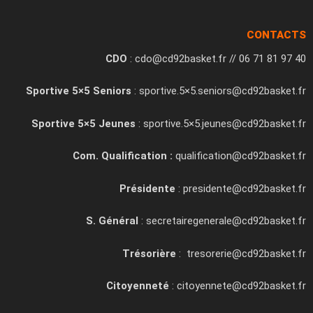
CONTACTS
CDO
: cdo@cd92basket.fr // 06 71 81 97 40
Sportive 5×5 Seniors
: sportive.5×5.seniors@cd92basket.fr
Sportive 5×5 Jeunes
: sportive.5×5.jeunes@cd92basket.fr
Com. Qualification :
qualification@cd92basket.fr
Présidente
: presidente@cd92basket.fr
S. Général
: secretairegenerale@cd92basket.fr
Trésorière
: tresorerie@cd92basket.fr
Citoyenneté
: citoyennete@cd92basket.fr