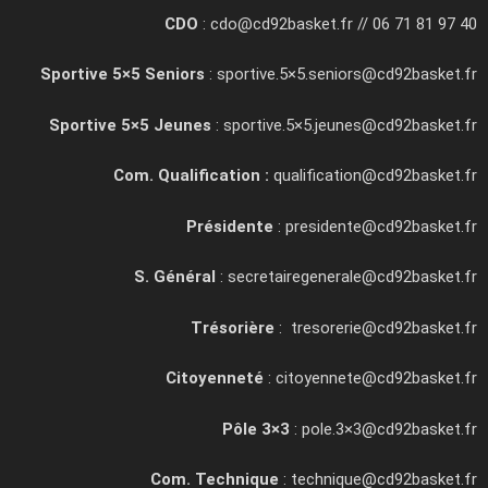
CDO
: cdo@cd92basket.fr // 06 71 81 97 40
Sportive 5×5 Seniors
: sportive.5×5.seniors@cd92basket.fr
Sportive 5×5 Jeunes
: sportive.5×5.jeunes@cd92basket.fr
Com. Qualification :
qualification@cd92basket.fr
Présidente
: presidente@cd92basket.fr
S. Général
: secretairegenerale@cd92basket.fr
Trésorière
: tresorerie@cd92basket.fr
Citoyenneté
: citoyennete@cd92basket.fr
Pôle 3×3
: pole.3×3@cd92basket.fr
Com. Technique
: technique@cd92basket.fr