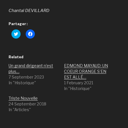
Chantal DEVILLARD
Partager :
C
C
l
l
i
i
c
c
k
k
t
t
o
o
Related
s
s
h
h
Un grand dirigeant n’est
EDMOND MAYAUD: UN
a
a
r
r
plus…
COEUR ORANGE S’EN
e
e
7 September 2023
EST ALLÉ…
o
o
n
n
In "Historique"
1 February 2021
T
F
In "Historique"
w
a
i
c
t
e
Triste Nouvelle
t
b
e
o
24 September 2018
r
o
In "Articles"
(
k
O
(
p
O
e
p
n
e