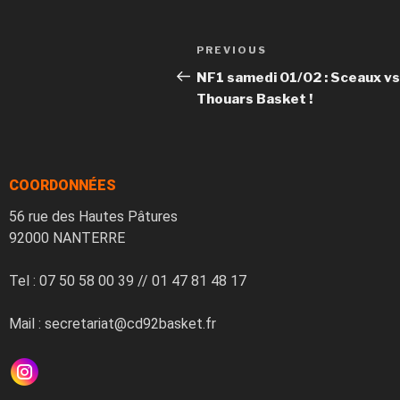
e
n
w
e
w
w
i
w
n
i
PREVIOUS
d
n
o
d
NF1 samedi 01/02 : Sceaux vs
w
o
)
w
Thouars Basket !
)
COORDONNÉES
56 rue des Hautes Pâtures
92000 NANTERRE
Tel : 07 50 58 00 39 // 01 47 81 48 17
Mail : secretariat@cd92basket.fr