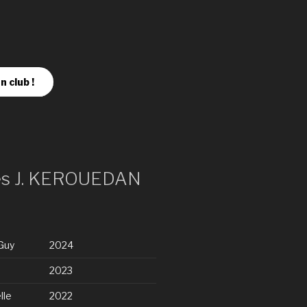
n club !
es J. KEROUEDAN
Guy
2024
2023
lle
2022