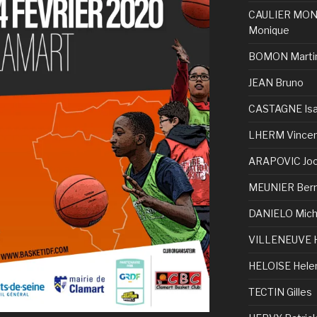
CAULIER MO
Monique
BOMON Marti
JEAN Bruno
CASTAGNE Isa
LHERM Vince
ARAPOVIC Joc
MEUNIER Bern
DANIELO Mich
VILLENEUVE 
HELOISE Hele
TECTIN Gilles