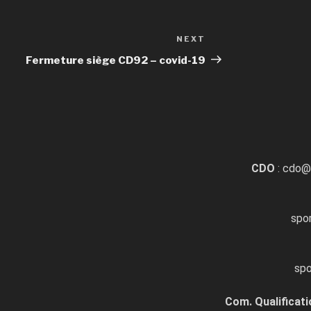
NEXT
Fermeture siège CD92 – covid-19
CDO
: cdo@
spo
spo
Com. Qualificati