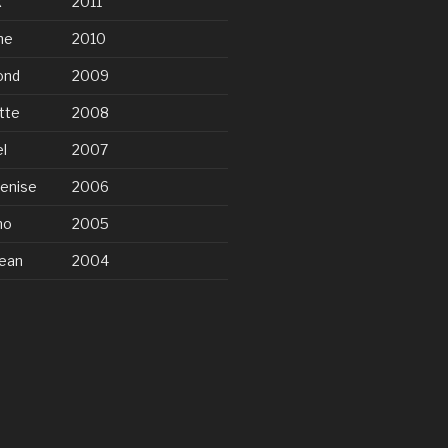
k
2011
ne
2010
ond
2009
tte
2008
l
2007
enise
2006
no
2005
ean
2004