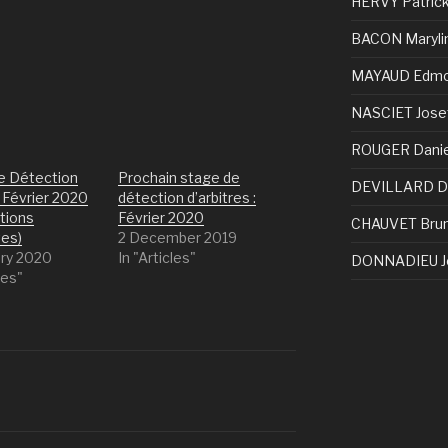
HERVY Patric
BACON Maryli
MAYAUD Edm
NASCIET Jose
ROUGER Danie
e Détection
Prochain stage de
DEVILLARD D
 Février 2020
détection d’arbitres :
tions
Février 2020
CHAUVET Bru
es)
2 December 2019
ary 2020
In "Articles"
DONNADIEU J
les"