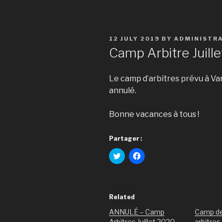
12 JULY 2019
BY
ADMINISTR
Camp Arbitre Juill
Le camp d’arbitres prévu à Van
annulé.
Bonne vacances à tous !
Partager :
C
C
l
l
i
i
c
c
k
k
t
t
o
o
Related
s
s
h
h
ANNULÉ – Camp
Camp de
a
a
r
r
Arbitres Juillet 2020
arbitres