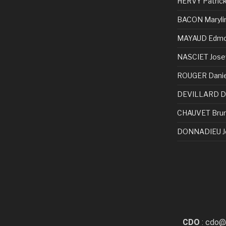
HERVY Patric
BACON Maryli
MAYAUD Edm
NASCIET Jose
ROUGER Danie
DEVILLARD D
CHAUVET Bru
DONNADIEU J
CDO
: cdo@