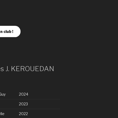
n club !
es J. KEROUEDAN
Guy
2024
2023
lle
2022