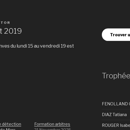
ATOR
et 2019
Trouver u
ves du lundi 15 au vendredi 19 est
Trophé
FENOLLAND 
DIAZ Tatiana
 détection
Formation arbitres
ROUGER Isabe
 de Mars
21 November 2025