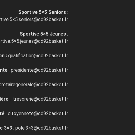
Sportive 5×5 Seniors
:
rtive.5×5.seniors@cd92basket.fr
Sportive 5×5 Jeunes
:
rtive.5×5.jeunes@cd92basket.fr
on :
qualification@cd92basket.fr
ente
: presidente@cd92basket.fr
cretairegenerale@cd92basket.fr
ière
: tresorerie@cd92basket.fr
té
: citoyennete@cd92basket.fr
e 3×3
: pole.3×3@cd92basket.fr