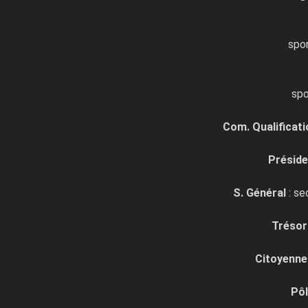
spo
spo
Com. Qualificati
Présid
S. Général
: se
Trésor
Citoyenne
Pôl