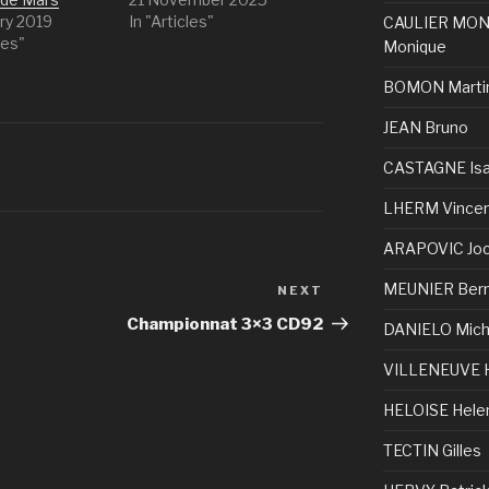
ry 2019
In "Articles"
CAULIER MO
les"
Monique
BOMON Marti
JEAN Bruno
CASTAGNE Isa
LHERM Vince
ARAPOVIC Joc
MEUNIER Bern
NEXT
Championnat 3×3 CD92
DANIELO Mich
VILLENEUVE 
HELOISE Hele
TECTIN Gilles