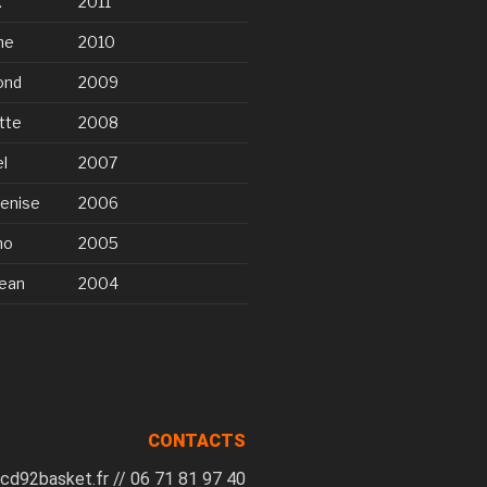
k
2011
ne
2010
ond
2009
tte
2008
l
2007
enise
2006
no
2005
ean
2004
CONTACTS
cd92basket.fr // 06 71 81 97 40