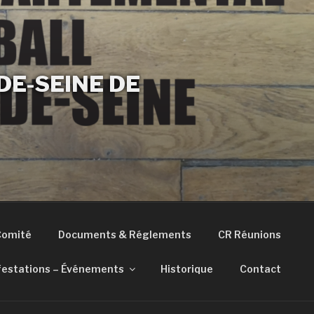
E-SEINE DE
Comité
Documents & Réglements
CR Réunions
estations – Événements
Historique
Contact