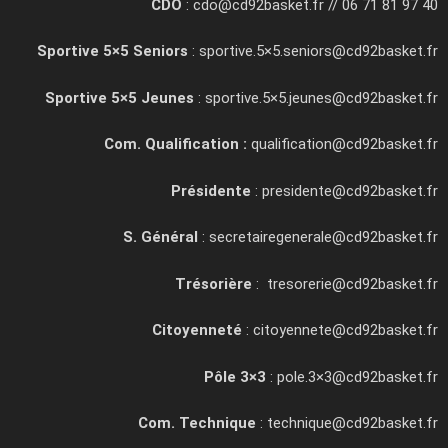
CDO
: cdo@cd92basket.fr // 06 71 81 97 40
Sportive 5×5 Seniors
: sportive.5×5.seniors@cd92basket.fr
Sportive 5×5 Jeunes
: sportive.5×5.jeunes@cd92basket.fr
Com. Qualification :
qualification@cd92basket.fr
Présidente
: presidente@cd92basket.fr
S. Général
: secretairegenerale@cd92basket.fr
Trésorière
: tresorerie@cd92basket.fr
Citoyenneté
: citoyennete@cd92basket.fr
Pôle 3×3
: pole.3×3@cd92basket.fr
Com. Technique
: technique@cd92basket.fr